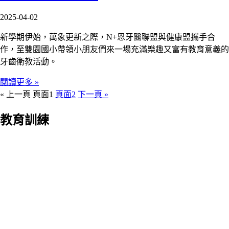
2025-04-02
新學期伊始，萬象更新之際，N+恩牙醫聯盟與健康盟攜手合
作，至雙園國小帶領小朋友們來一場充滿樂趣又富有教育意義的
牙齒衛教活動。
閱讀更多 »
« 上一頁
頁面
1
頁面
2
下一頁 »
教育訓練