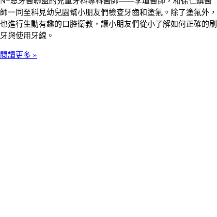
N+恩牙醫聯盟的兒童牙科專科醫師——李瑄醫師，和徐仁鎮醫
師一同至科見幼兒園幫小朋友們檢查牙齒和塗氟。除了塗氟外，
也進行生動有趣的口腔衛教，讓小朋友們從小了解如何正確的刷
牙與使用牙線。
閱讀更多 »