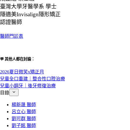
臺灣大學牙醫學系 學士
隱適美Invisalign隱形矯正
認證醫師
醫師門診表
💬 其他人都在討論：
2026夏日微笑x矯正月
兒童全口重建｜整合性口腔治療
兒童小鋼牙｜後牙修復治療
目錄
楊新晟 醫師
呂立心 醫師
劉可群 醫師
劉子銘 醫師