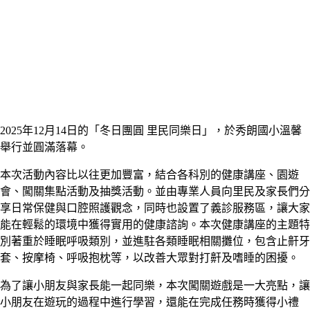
2025年12月14日的「冬日團圓 里民同樂日」，於秀朗國小溫馨
舉行並圓滿落幕。
本次活動內容比以往更加豐富，結合各科別的健康講座、園遊
會、闖關集點活動及抽獎活動。並由專業人員向里民及家長們分
享日常保健與口腔照護觀念，同時也設置了義診服務區，讓大家
能在輕鬆的環境中獲得實用的健康諮詢。本次健康講座的主題特
別著重於睡眠呼吸類別，並進駐各類睡眠相關攤位，包含止鼾牙
套、按摩椅、呼吸抱枕等，以改善大眾對打鼾及嗜睡的困擾。
為了讓小朋友與家長能一起同樂，本次闖關遊戲是一大亮點，讓
小朋友在遊玩的過程中進行學習，還能在完成任務時獲得小禮