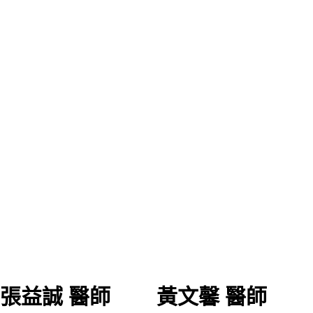
張益誠 醫師
黃文馨 醫師