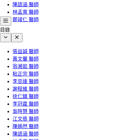
陳語涵 醫師
林孟寬 醫師
鄭竣仁 醫師
目錄
張益誠 醫師
黃文馨 醫師
翁湘茹 醫師
粘正宗 醫師
李忠達 醫師
謝程維 醫師
徐仁鎮 醫師
李冠霆 醫師
吳時慧 醫師
江文慈 醫師
陳嫣然 醫師
陳語涵 醫師