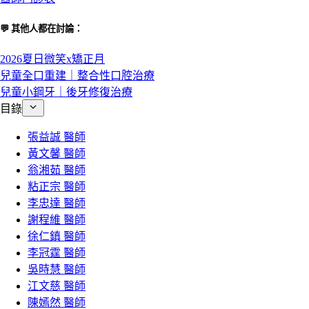
💬 其他人都在討論：
2026夏日微笑x矯正月
兒童全口重建｜整合性口腔治療
兒童小鋼牙｜後牙修復治療
目錄
張益誠 醫師
黃文馨 醫師
翁湘茹 醫師
粘正宗 醫師
李忠達 醫師
謝程維 醫師
徐仁鎮 醫師
李冠霆 醫師
吳時慧 醫師
江文慈 醫師
陳嫣然 醫師