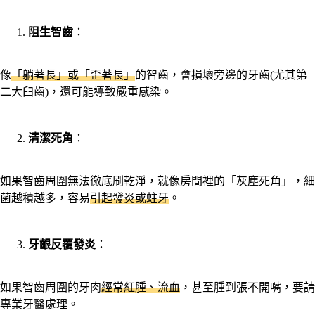
阻生智齒
：
像
「躺著長」或「歪著長」
的智齒，會損壞旁邊的牙齒(尤其第
二大臼齒)，還可能導致嚴重感染。
清潔死角
：
如果智齒周圍無法徹底刷乾淨，就像房間裡的「灰塵死角」，細
菌越積越多，容易
引起發炎或蛀牙
。
牙齦反覆發炎
：
如果智齒周圍的牙肉
經常紅腫、流血
，甚至腫到張不開嘴，要請
專業牙醫處理。