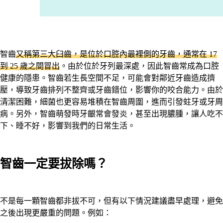
智齒
又稱第三大臼齒，是位於口腔內最裡側的牙齒，通常在 17
到 25 歲之間冒出
。由於位於牙列最深處，因此智齒常成為口腔
健康的隱患。智齒若生長空間不足，可能會對鄰近牙齒造成擠
壓，導致牙齒排列不整齊或牙齒錯位，影響你的咬合能力。由於
清潔困難，細菌也更容易堆積在智齒周圍，進而引發蛀牙或牙周
病。另外，智齒萌發時牙齦常會發炎，甚至出現膿腫，讓人吃不
下、睡不好，影響到我們的日常生活。
智齒一定要拔除嗎？
不是每一顆智齒都非拔不可，但有以下情況建議盡早處理，避免
之後出現更嚴重的問題。例如：