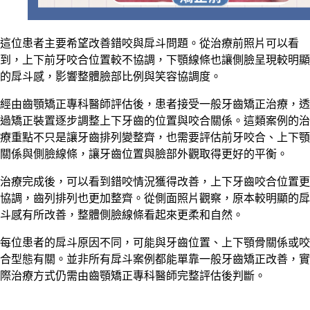
這位患者主要希望改善錯咬與戽斗問題。從治療前照片可以看
到，上下前牙咬合位置較不協調，下顎線條也讓側臉呈現較明顯
的戽斗感，影響整體臉部比例與笑容協調度。
經由齒顎矯正專科醫師評估後，患者接受一般牙齒矯正治療，透
過矯正裝置逐步調整上下牙齒的位置與咬合關係。這類案例的治
療重點不只是讓牙齒排列變整齊，也需要評估前牙咬合、上下顎
關係與側臉線條，讓牙齒位置與臉部外觀取得更好的平衡。
治療完成後，可以看到錯咬情況獲得改善，上下牙齒咬合位置更
協調，齒列排列也更加整齊。從側面照片觀察，原本較明顯的戽
斗感有所改善，整體側臉線條看起來更柔和自然。
每位患者的戽斗原因不同，可能與牙齒位置、上下顎骨關係或咬
合型態有關。並非所有戽斗案例都能單靠一般牙齒矯正改善，實
際治療方式仍需由齒顎矯正專科醫師完整評估後判斷。