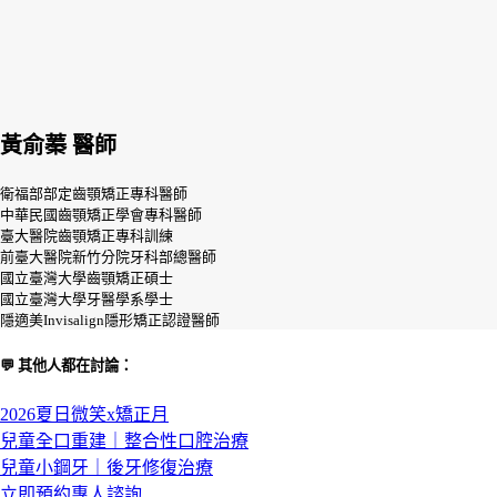
黃俞蓁 醫師
衛福部部定齒顎矯正專科醫師
中華民國齒顎矯正學會專科醫師
臺大醫院齒顎矯正專科訓練
前臺大醫院新竹分院牙科部總醫師
國立臺灣大學齒顎矯正碩士
國立臺灣大學牙醫學系學士
隱適美Invisalign隱形矯正認證醫師
💬 其他人都在討論：
2026夏日微笑x矯正月
兒童全口重建｜整合性口腔治療
兒童小鋼牙｜後牙修復治療
立即預約專人諮詢