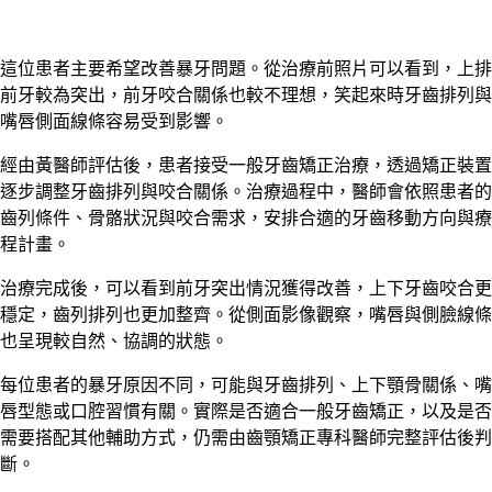
這位患者主要希望改善暴牙問題。從治療前照片可以看到，上排
前牙較為突出，前牙咬合關係也較不理想，笑起來時牙齒排列與
嘴唇側面線條容易受到影響。
經由黃醫師評估後，患者接受一般牙齒矯正治療，透過矯正裝置
逐步調整牙齒排列與咬合關係。治療過程中，醫師會依照患者的
齒列條件、骨骼狀況與咬合需求，安排合適的牙齒移動方向與療
程計畫。
治療完成後，可以看到前牙突出情況獲得改善，上下牙齒咬合更
穩定，齒列排列也更加整齊。從側面影像觀察，嘴唇與側臉線條
也呈現較自然、協調的狀態。
每位患者的暴牙原因不同，可能與牙齒排列、上下顎骨關係、嘴
唇型態或口腔習慣有關。實際是否適合一般牙齒矯正，以及是否
需要搭配其他輔助方式，仍需由齒顎矯正專科醫師完整評估後判
斷。