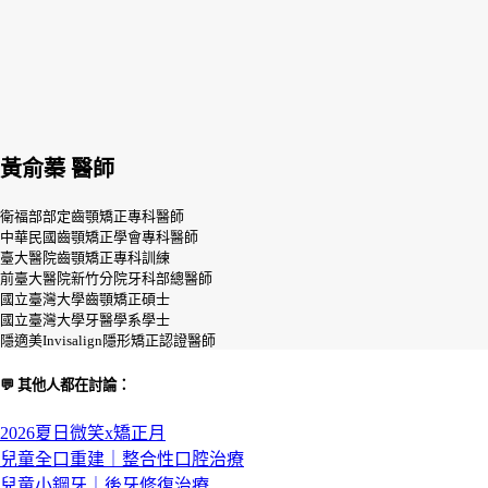
黃俞蓁 醫師
衛福部部定齒顎矯正專科醫師
中華民國齒顎矯正學會專科醫師
臺大醫院齒顎矯正專科訓練
前臺大醫院新竹分院牙科部總醫師
國立臺灣大學齒顎矯正碩士
國立臺灣大學牙醫學系學士
隱適美Invisalign隱形矯正認證醫師
💬 其他人都在討論：
2026夏日微笑x矯正月
兒童全口重建｜整合性口腔治療
兒童小鋼牙｜後牙修復治療