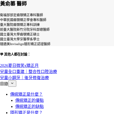
黃俞蓁 醫師
衛福部部定齒顎矯正專科醫師
中華民國齒顎矯正學會專科醫師
臺大醫院齒顎矯正專科訓練
前臺大醫院新竹分院牙科部總醫師
國立臺灣大學齒顎矯正碩士
國立臺灣大學牙醫學系學士
隱適美Invisalign隱形矯正認證醫師
💬 其他人都在討論：
2026夏日微笑x矯正月
兒童全口重建｜整合性口腔治療
兒童小鋼牙｜後牙修復治療
目錄
傳統矯正是什麼？
傳統矯正的優點
傳統矯正的缺點
隱形矯正是什麼？