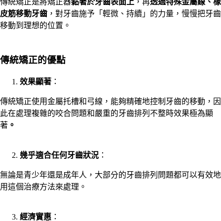
傳統矯正是將矯正器
黏著於牙齒表面上
，再
透過特殊金屬線、橡
皮筋移動牙齒
，對牙齒施予「輕微、持續」的力量，慢慢把牙齒
移動到理想的位置。
傳統矯正的優點
效果顯著
：
傳統矯正使用金屬托槽和弓線，能夠精確地控制牙齒的移動，因
此在處理複雜的咬合問題和嚴重的牙齒排列不整時效果極為顯
著
。
幾乎適合任何牙齒狀況
：
無論是青少年還是成年人，大部分的牙齒排列問題都可以有效地
用這個治療方法來處理。
經濟實惠
：