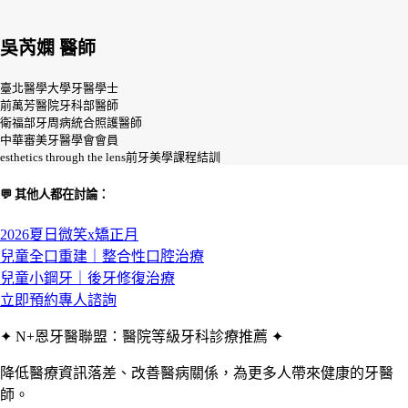
吳芮嫻 醫師
臺北醫學大學牙醫學士
前萬芳醫院牙科部醫師
衛福部牙周病統合照護醫師
中華審美牙醫學會會員
esthetics through the lens前牙美學課程結訓
💬 其他人都在討論：
2026夏日微笑x矯正月
兒童全口重建｜整合性口腔治療
兒童小鋼牙｜後牙修復治療
立即預約專人諮詢
✦ N+恩牙醫聯盟：醫院等級牙科診療推薦 ✦
降低醫療資訊落差、改善醫病關係，為更多人帶來健康的牙醫
師。