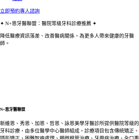
立即預約專人諮詢
✦ N+恩牙醫聯盟：醫院等級牙科診療推薦 ✦
降低醫療資訊落差、改善醫病關係，為更多人帶來健康的牙醫
師。
N+恩牙醫聯盟
新維恩、秀恩、加恩、哲恩、詠恩美學牙醫診所提供醫院等級的
牙科診療，由多位醫學中心醫師組成，診療項目包含傳統矯正、
隱形矯正、困難智齒處理、顯微根管治療、牙周病治療、全口重