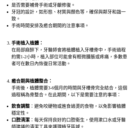
是否需要補骨手術或牙齦修復。
牙冠的設計，如形態、材質與顏色等，確保與鄰牙和諧一
致。
手術時間安排及癒合期間的注意事項。
手術植入植體：
在局部麻醉下，牙醫師會將植體植入牙槽骨中，手術過程
約需1-2小時，植入部位可能會有輕微腫脹或疼痛，多數患
者可在數日內恢復日常活動。
癒合期與植體整合：
手術後，植體需要3-6個月的時間與牙槽骨完全結合，這個
過程稱為骨整合。在此期間，以下是需要注意的事項：
飲食調整
：避免咬硬物或進食過燙的食物，以免影響植體
穩定性。
口腔清潔
：每天保持良好的口腔衛生，使用漱口水或牙醫
師建議的清潔工具來護理植牙區域。