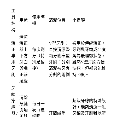
工
具
使用時
用途
清潔位置
小提醒
名
機
稱
清潔
矯
矯正
V型牙刷：
適用於傳統矯正。
正
器上
每次刷
直接清潔整
牙刷與牙齒成45度
專
下方
牙（特
顆牙齒窄型
角為最理想狀態，
用
牙面
別是餐
牙刷：分別
雖然V型牙刷方便
牙
與矯
後）
清潔被牙套
快速，但卻只能維
刷
正器
分割的兩側
持90度。
邊緣
牙
線
清除
穿
超級牙線的特殊設
牙縫
每日一
線
計，能夠清潔一般
與矯
次（建
器 /
牙間縫隙
牙線及牙刷難以清
正器
議睡