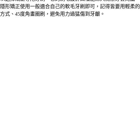
隱形矯正使用一般適合自己的軟毛牙刷即可，記得皆要用輕柔的
方式、45度角畫圈刷，避免用力過猛傷到牙齦。