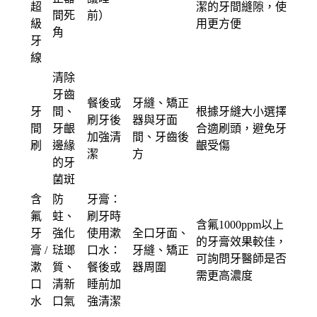
超
潔的牙間縫隙，使
間死
前）
級
用更方便
角
牙
線
清除
牙齒
餐後或
牙縫、矯正
牙
間、
根據牙縫大小選擇
刷牙後
器與牙面
間
牙齦
合適刷頭，避免牙
加強清
間、牙齒後
刷
邊緣
齦受傷
潔
方
的牙
菌斑
含
防
牙膏：
氟
蛀、
刷牙時
含氟1000ppm以上
牙
強化
使用漱
全口牙面、
的牙膏效果較佳，
膏 /
琺瑯
口水：
牙縫、矯正
可詢問牙醫師是否
漱
質、
餐後或
器周圍
需更高濃度
口
清新
睡前加
水
口氣
強清潔