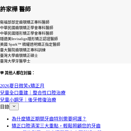
許家樺 醫師
衛福部部定齒顎矯正專科醫師
中華民國齒顎矯正學會專科醫師
中華民國隱形矯正學會專科醫師
隱適美Invisalign隱形矯正認證醫師
美國 Spark™ 精耀透明矯正指定醫師
臺大醫院齒顎矯正專科訓練
臺灣大學齒顎矯正碩士
臺灣大學牙醫學士
💬 其他人都在討論：
2026夏日微笑x矯正月
兒童全口重建｜整合性口腔治療
兒童小鋼牙｜後牙修復治療
目錄
為什麼矯正期間牙齒特別需要呵護？
矯正口腔清潔三大重點，輕鬆照顧您的牙齒