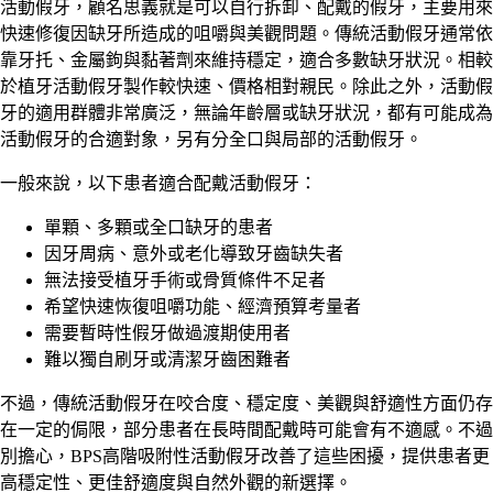
活動假牙，顧名思義就是可以自行拆卸、配戴的假牙，主要用來
快速修復因缺牙所造成的咀嚼與美觀問題。傳統活動假牙通常依
靠牙托、金屬鉤與黏著劑來維持穩定，適合多數缺牙狀況。相較
於植牙活動假牙製作較快速、價格相對親民。除此之外，活動假
牙的適用群體非常廣泛，無論年齡層或缺牙狀況，都有可能成為
活動假牙的合適對象，另有分全口與局部的活動假牙。
一般來說，以下患者適合配戴活動假牙：
單顆、多顆或全口缺牙的患者
因牙周病、意外或老化導致牙齒缺失者
無法接受植牙手術或骨質條件不足者
希望快速恢復咀嚼功能、經濟預算考量者
需要暫時性假牙做過渡期使用者
難以獨自刷牙或清潔牙齒困難者
不過，傳統活動假牙在咬合度、穩定度、美觀與舒適性方面仍存
在一定的侷限，部分患者在長時間配戴時可能會有不適感。不過
別擔心，BPS高階吸附性活動假牙改善了這些困擾，提供患者更
高穩定性、更佳舒適度與自然外觀的新選擇。