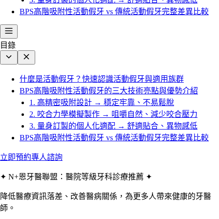
BPS高階吸附性活動假牙 vs 傳統活動假牙完整差異比較
目錄
什麼是活動假牙？快速認識活動假牙與適用族群
BPS高階吸附性活動假牙的三大技術亮點與優勢介紹
1. 高精密吸附設計 → 穩定牢靠、不易鬆脫
2. 咬合力學模擬製作 → 咀嚼自然、減少咬合壓力
3. 量身訂製的個人化適配 → 舒適貼合、異物感低
BPS高階吸附性活動假牙 vs 傳統活動假牙完整差異比較
立即預約專人諮詢
✦ N+恩牙醫聯盟：醫院等級牙科診療推薦 ✦
降低醫療資訊落差、改善醫病關係，為更多人帶來健康的牙醫
師。