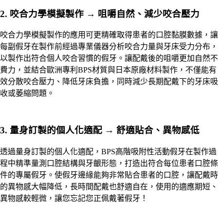
2. 咬合力學模擬製作 → 咀嚼自然、減少咬合壓力
咬合力學模擬製作的應用可更精確取得患者的口腔黏膜數據，讓
每副假牙在製作前經過專業儀器分析咬合力量與牙床受力分布，
以製作出符合個人咬合習慣的假牙。讓配戴後的咀嚼更加自然不
費力，並結合歐洲專利BPS材質與日本原廠材料製作，不僅能有
效分散咬合壓力、降低牙床負擔，同時減少長期配戴下的牙床吸
收或萎縮問題。
3. 量身訂製的個人化適配 → 舒適貼合、異物感低
透過量身訂製的個人化適配，BPS高階吸附性活動假牙在製作過
程中精準量測口腔結構與牙齦形態，打造出符合每位患者口腔條
件的專屬假牙。使假牙邊緣能夠非常貼合患者的口腔，讓配戴時
的異物感大幅降低，長時間配戴也舒適自在，使用的適應期短、
異物感較輕微，讓您忘記您正佩戴著假牙！