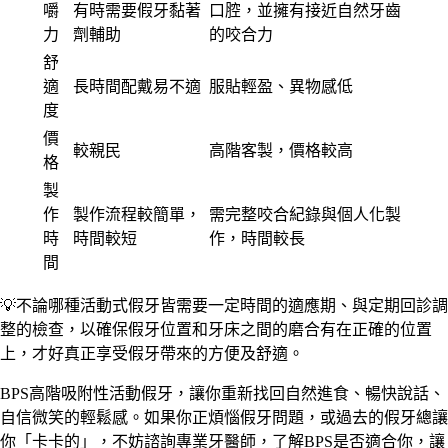
嚼
有時需要假牙黏著
口腔，並擁有接近自然牙齒
力
劑輔助
的咬合力
舒
適
長時間配戴易不適
服貼輕盈、異物感低
度
價
較親民
高階客製，價格較高
格
製
作
製作流程較簡單，
需完整咬合紀錄與個人化製
時
時間較短
作，時間較長
間
💡不論哪種活動式假牙皆需要一定時間的適應期、與定期回診調
整的檢查，以確保假牙位置和牙床之間的磨合有在正確的位置
上，才好真正享受假牙帶來的方便及舒適。
BPS高階吸附性活動假牙，讓你重新找回自然進食、暢快說話、
自信微笑的輕鬆感。如果你正煩惱假牙問題，或過去的假牙總讓
你「卡卡的」，不妨諮詢專業牙醫師，了解BPS是否適合你，讓