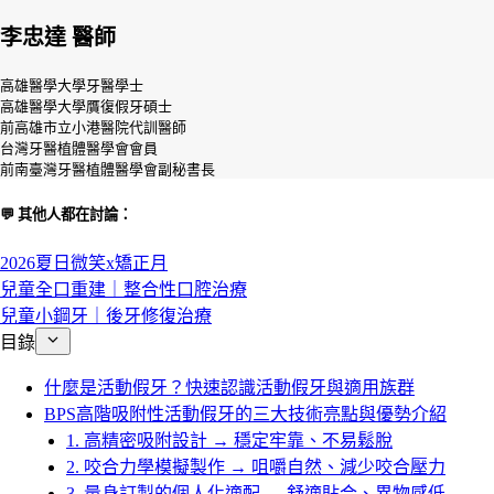
李忠達 醫師
高雄醫學大學牙醫學士
高雄醫學大學贋復假牙碩士
前高雄市立小港醫院代訓醫師
台灣牙醫植體醫學會會員
前南臺灣牙醫植體醫學會副秘書長
💬 其他人都在討論：
2026夏日微笑x矯正月
兒童全口重建｜整合性口腔治療
兒童小鋼牙｜後牙修復治療
目錄
什麼是活動假牙？快速認識活動假牙與適用族群
BPS高階吸附性活動假牙的三大技術亮點與優勢介紹
1. 高精密吸附設計 → 穩定牢靠、不易鬆脫
2. 咬合力學模擬製作 → 咀嚼自然、減少咬合壓力
3. 量身訂製的個人化適配 → 舒適貼合、異物感低