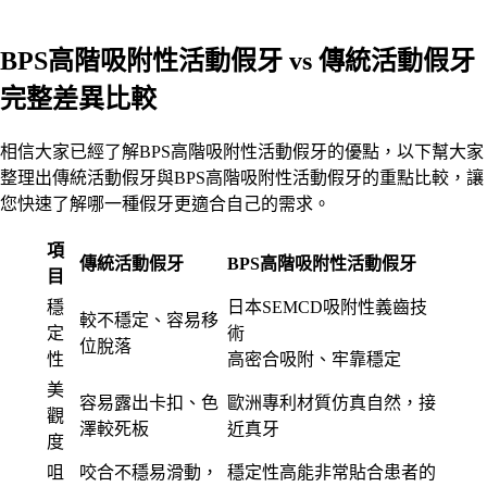
BPS高階吸附性活動假牙 vs 傳統活動假牙
完整差異比較
相信大家已經了解BPS高階吸附性活動假牙的優點，以下幫大家
整理出傳統活動假牙與BPS高階吸附性活動假牙的重點比較，讓
您快速了解哪一種假牙更適合自己的需求。
項
傳統活動假牙
BPS高階吸附性活動假牙
目
穩
日本SEMCD吸附性義齒技
較不穩定、容易移
定
術
位脫落
性
高密合吸附、牢靠穩定
美
容易露出卡扣、色
歐洲專利材質仿真自然，接
觀
澤較死板
近真牙
度
咀
咬合不穩易滑動，
穩定性高能非常貼合患者的