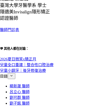
臺灣大學牙醫學系 學士
隱適美Invisalign隱形矯正
認證醫師
醫師門診表
💬 其他人都在討論：
2026夏日微笑x矯正月
兒童全口重建｜整合性口腔治療
兒童小鋼牙｜後牙修復治療
目錄
楊新晟 醫師
呂立心 醫師
劉可群 醫師
劉子銘 醫師